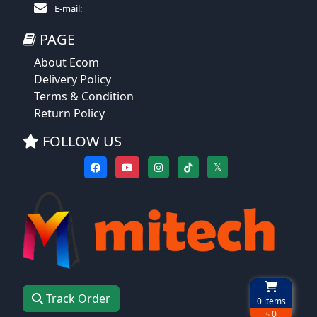
E-mail:
PAGE
About Ecom
Delivery Policy
Terms & Condition
Return Policy
FOLLOW US
𝕏
Track Order
0
items
৳ 0