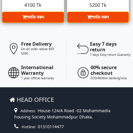
4100 Tk
5200 Tk
অর্ডার করুন
অর্ডার করুন
Free Delivery
Easy 7 days
return
On all order above BDT
5000
7 days Easy return Guaranty
International
00% secure
Warranty
checkout
1 year official warranty
COD/Mobile banking/visa
HEAD OFFICE
House-124/A Road -02 Mohammadia
Address:
housing Society Mohammadpur Dhaka.
01310114477
Hotline: