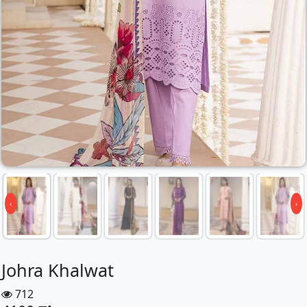
‹
›
Johra Khalwat
712