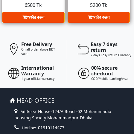
6500 Tk
5200 Tk
অর্ডার করুন
অর্ডার করুন
Free Delivery
Easy 7 days
return
On all order above BDT
5000
7 days Easy return Guaranty
International
00% secure
Warranty
checkout
1 year official warranty
COD/Mobile banking/visa
HEAD OFFICE
House-124/A Road -02 Mohammadia
Address:
housing Society Mohammadpur Dhaka.
01310114477
Hotline: