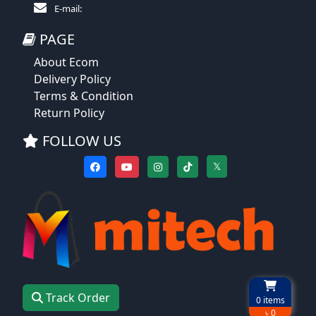
E-mail:
PAGE
About Ecom
Delivery Policy
Terms & Condition
Return Policy
FOLLOW US
𝕏
Track Order
0
items
৳ 0